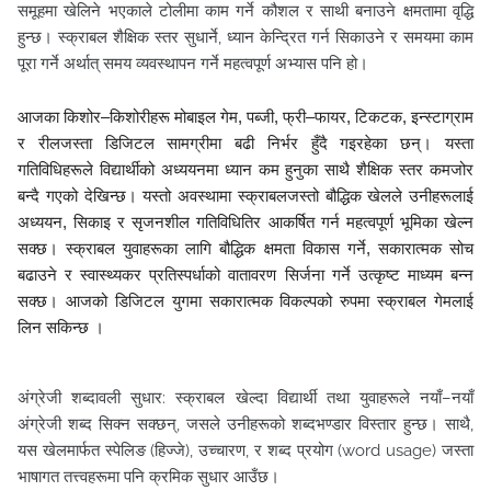
समूहमा खेलिने भएकाले टोलीमा काम गर्ने कौशल र साथी बनाउने क्षमतामा वृद्धि
हुन्छ। स्क्राबल शैक्षिक स्तर सुधार्ने, ध्यान केन्द्रित गर्न सिकाउने र समयमा काम
पूरा गर्ने अर्थात् समय व्यवस्थापन गर्ने महत्वपूर्ण अभ्यास पनि हो।
आजका किशोर–किशोरीहरू मोबाइल गेम, पब्जी, फ्री–फायर, टिकटक, इन्स्टाग्राम
र रीलजस्ता डिजिटल सामग्रीमा बढी निर्भर हुँदै गइरहेका छन्। यस्ता
गतिविधिहरूले विद्यार्थीको अध्ययनमा ध्यान कम हुनुका साथै शैक्षिक स्तर कमजोर
बन्दै गएको देखिन्छ। यस्तो अवस्थामा स्क्राबलजस्तो बौद्धिक खेलले उनीहरूलाई
अध्ययन, सिकाइ र सृजनशील गतिविधितिर आकर्षित गर्न महत्वपूर्ण भूमिका खेल्न
सक्छ। स्क्राबल युवाहरूका लागि बौद्धिक क्षमता विकास गर्ने, सकारात्मक सोच
बढाउने र स्वास्थ्यकर प्रतिस्पर्धाको वातावरण सिर्जना गर्ने उत्कृष्ट माध्यम बन्न
सक्छ। आजको डिजिटल युगमा सकारात्मक विकल्पको रुपमा स्क्राबल गेमलाई
लिन सकिन्छ ।
अंग्रेजी शब्दावली सुधार: स्क्राबल खेल्दा विद्यार्थी तथा युवाहरूले नयाँ–नयाँ
अंग्रेजी शब्द सिक्न सक्छन्, जसले उनीहरूको शब्दभण्डार विस्तार हुन्छ। साथै,
यस खेलमार्फत स्पेलिङ (हिज्जे), उच्चारण, र शब्द प्रयोग (word usage) जस्ता
भाषागत तत्त्वहरूमा पनि क्रमिक सुधार आउँछ।