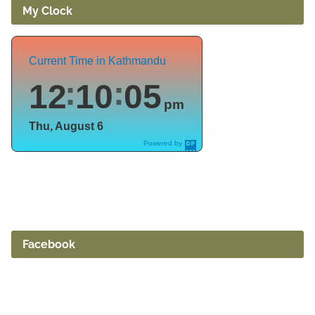
My Clock
Current Time in Kathmandu
12
10
06
pm
Thu, August 6
Powered by
DaysPedia.c
om
Facebook