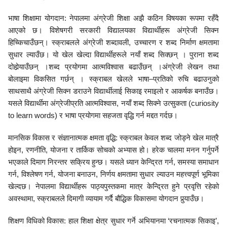
भाषा शिक्षामा योगदान: नेपालमा अंग्रेजी शिक्षा अझै कठिन विषयका रूपमा रहँदै
आएको छ। विशेषगरी सरकारी विद्यालयका विद्यार्थीहरू अंग्रेजी सिक्न
हिच्किचाउँछन्। स्क्राबलले अंग्रेजी शब्दावली, उच्चारण र शब्द निर्माण क्षमतामा
सुधार ल्याउँछ। यो खेल खेल्दा विद्यार्थीहरूले नयाँ शब्द सिक्छन् । पुराना शब्द
दोहोर्‍याउँछन् ।शब्द प्रयोगमा आत्मविश्वास बढाउँछन् ।अंग्रेजी लेखन तथा
बोलाइमा विकसित गर्छन् । स्क्राबल खेलले भाषा–प्रतिको रुचि बढाउनुको
साथसाथै अंग्रेजी सिक्न डराउने विद्यार्थीलाई सिकाइ रमाइलो र आकर्षक बनाउँछ।
यसले विद्यार्थीमा अंग्रेजीप्रति आत्मविश्वास, नयाँ शब्द सिक्ने उत्सुकता (curiosity
to learn words) र भाषा प्रयोगमा सहजता वृद्धि गर्न मद्दत गर्दछ।
मानसिक विकास र संज्ञानात्मक क्षमता वृद्धि: स्क्राबल केवल शब्द जोड्ने खेल मात्रै
होइन, रणनीति, योजना र तार्किक सोचको अभ्यास हो। हरेक चालमा मनन गर्नुपर्ने
भएकाले दिमाग निरन्तर सक्रिय हुन्छ। यसले ध्यान केन्द्रित गर्न, समस्या समाधान
गर्न, विश्लेषण गर्न, योजना बनाउन, निर्णय क्षमतामा सुधार ल्याउन महत्त्वपूर्ण भूमिका
खेल्दछ। नेपालमा विद्यार्थीहरू पाठ्यपुस्तकमा मात्र केन्द्रित हुने प्रवृत्ति रहेको
अवस्थामा, स्क्राबलले दिमागी व्यायाम गर्दै बौद्धिक विकासमा योगदान पुर्‍याउँछ।
शिक्षण विधिको विकास: हाल शिक्षा क्षेत्र सुधार गर्ने अभियानमा ‘रचनात्मक सिकाइ’,