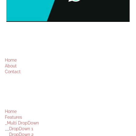
Home
About
Contact
Home
Features
_Multi DropDown
__DropDown 1
__DropDown 2