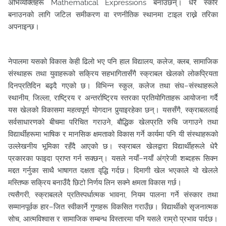
अभिव्यक्तिहरू Mathematical Expressions बनाउँछन्। धेरै स्कोर
बनाउनको लागि जटिल समीकरण वा रणनीतिक स्थानमा टाइल राख्ने तरिका
अपनाइन्छ।
नेपालमा यसको विकास केही ढिलो भए पनि हाल विद्यालय, कलेज, क्लब, सामाजिक
संस्थाहरू तथा युवाहरूको सक्रिय सहभागितासँगै स्क्राबल खेलको लोकप्रियता
दिनप्रतिदिन बढ्दै गएको छ। विभिन्न स्कुल, कलेज तथा संघ–संस्थाहरूले
स्थानीय, जिल्ला, राष्ट्रिय र अन्तर्राष्ट्रिय स्तरका प्रतियोगिताहरू आयोजना गर्दै
यस खेलको विकासमा महत्वपूर्ण योगदान पुर्‍याइरहेका छन्। यससँगै, स्क्राबललाई
सर्वसाधारणको बीचमा परिचित गराउने, बौद्धिक खेलप्रति रुचि जगाउने तथा
विद्यार्थीहरूमा भाषिक र मानसिक क्षमताको विकास गर्ने कार्यमा पनि यी संस्थाहरूको
उल्लेखनीय भूमिका रहँदै आएको छ। स्क्राबल खेलद्वारा विद्यार्थीहरूले धेरै
प्रकारका फाइदा प्राप्त गर्न सक्छन्। यसले नयाँ–नयाँ अंग्रेजी शब्दहरू सिक्न
मद्दत गर्नुका साथै भाषागत दक्षता वृद्धि गर्दछ। दिमागी खेल भएकाले यो खेलले
मस्तिष्क सक्रिय बनाउँदै छिटो निर्णय लिन सक्ने क्षमता विकास गर्छ।
त्यसैगरी, स्क्राबलले प्रतिस्पर्धात्मक भावना, नियम पालना गर्ने संस्कार तथा
सम्मानपूर्वक हार–जित स्वीकार्ने गुणहरू विकसित गराउँछ। विद्यार्थीको सृजनात्मक
सोच, आत्मविश्वास र सामाजिक सम्बन्ध विस्तारमा पनि यसले राम्रो प्रभाव पार्दछ।